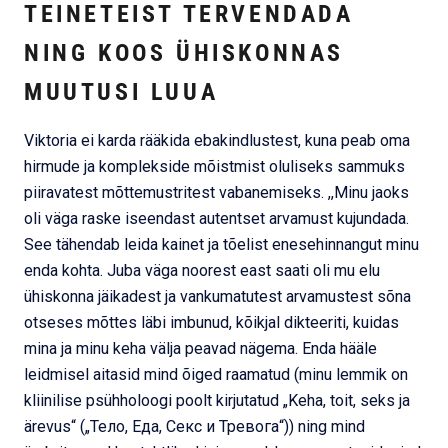
TEINETEIST TERVENDADA
NING KOOS ÜHISKONNAS
MUUTUSI LUUA
Viktoria ei karda rääkida ebakindlustest, kuna peab oma
hirmude ja komplekside mõistmist oluliseks sammuks
piiravatest mõttemustritest vabanemiseks. ,,Minu jaoks
oli väga raske iseendast autentset arvamust kujundada.
See tähendab leida kainet ja tõelist enesehinnangut minu
enda kohta. Juba väga noorest east saati oli mu elu
ühiskonna jäikadest ja vankumatutest arvamustest sõna
otseses mõttes läbi imbunud, kõikjal dikteeriti, kuidas
mina ja minu keha välja peavad nägema. Enda hääle
leidmisel aitasid mind õiged raamatud (minu lemmik on
kliinilise psühholoogi poolt kirjutatud „Keha, toit, seks ja
ärevus“ („Тело, Еда, Секс и Тревога“)) ning mind