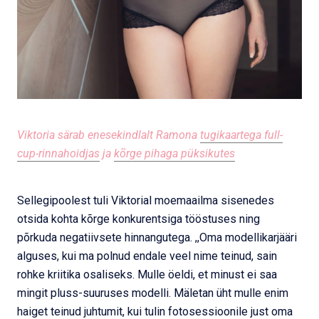
Viktoria särab enesekindlalt Ramona
tugikaartega full-
cup-rinnahoidjas
ja
kõrge pihaga püksikutes
Sellegipoolest tuli Viktorial moemaailma sisenedes
otsida kohta kõrge konkurentsiga tööstuses ning
põrkuda negatiivsete hinnangutega. ,,Oma modellikarjääri
alguses, kui ma polnud endale veel nime teinud, sain
rohke kriitika osaliseks. Mulle öeldi, et minust ei saa
mingit pluss-suuruses modelli. Mäletan üht mulle enim
haiget teinud juhtumit, kui tulin fotosessioonile just oma