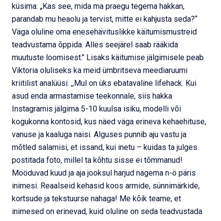
küsima: „Kas see, mida ma praegu tegema hakkan,
parandab mu heaolu ja tervist, mitte ei kahjusta seda?“
Väga oluline oma enesehävituslikke käitumismustreid
teadvustama õppida. Alles seejärel saab rääkida
muutuste loomisest.’’ Lisaks käitumise jälgimisele peab
Viktoria oluliseks ka meid ümbritseva meediaruumi
kriitilist analüüsi. ,,Mul on üks ebatavaline lifehack. Kui
asud enda armastamise teekonnale, siis hakka
Instagramis jälgima 5-10 kuulsa isiku, modelli või
kogukonna kontosid, kus näed väga erineva kehaehituse,
vanuse ja kaaluga naisi. Alguses punnib aju vastu ja
mõtled salamisi, et issand, kui inetu – kuidas ta julges
postitada foto, millel ta kõhtu sisse ei tõmmanud!
Mööduvad kuud ja aja jooksul harjud nägema n-ö päris
inimesi. Reaalseid kehasid koos armide, sünnimärkide,
kortsude ja tekstuurse nahaga! Me kõik teame, et
inimesed on erinevad, kuid oluline on seda teadvustada