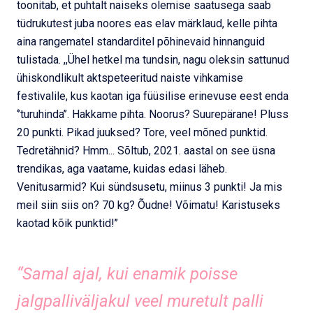
toonitab, et puhtalt naiseks olemise saatusega saab
tüdrukutest juba noores eas elav märklaud, kelle pihta
aina rangematel standarditel põhinevaid hinnanguid
tulistada. ,,Ühel hetkel ma tundsin, nagu oleksin sattunud
ühiskondlikult aktspeteeritud naiste vihkamise
festivalile, kus kaotan iga füüsilise erinevuse eest enda
‘’turuhinda’’. Hakkame pihta. Noorus? Suurepärane! Pluss
20 punkti. Pikad juuksed? Tore, veel mõned punktid.
Tedretähnid? Hmm... Sõltub, 2021. aastal on see üsna
trendikas, aga vaatame, kuidas edasi läheb.
Venitusarmid? Kui sündsusetu, miinus 3 punkti! Ja mis
meil siin siis on? 70 kg? Õudne! Võimatu! Karistuseks
kaotad kõik punktid!’’
“Samal ajal, kui enamik poisse
jalgpalliväljakul veel muretult palli