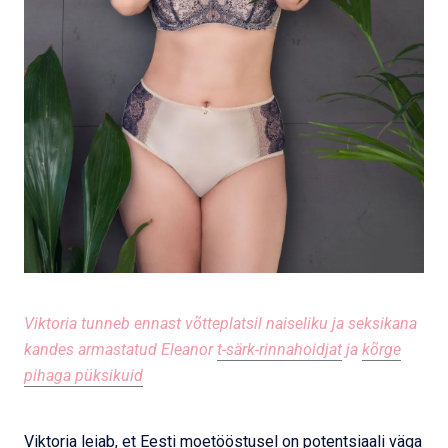
Viktoria tunneb ennast võtteplatsil naiseliku ja seksikana
kandes armastatud Eleanor
t-särk-rinnahoidjat
ja
kõrge
pihaga püksikuid
Viktoria leiab, et Eesti moetööstusel on potentsiaali väga