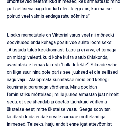
ümbritsevad heatahtlikud inimesed, kes armastasid mind
just sellisena nagu loodud olen. Isegi siis, kui ma ise
polnud veel valmis endaga rahu sõlmima.’’
Lisaks raamatutele on Viktorial varus veel nii mõnedki
soovitused enda kehaga positiivse suhte loomiseks:
,,Alustada tuleb keskkonnast. Laps ju ei arva, et temaga
on midagi valesti, kuid kohe kui ta satub ühiskonda,
avastatakse temas kiiresti ‘’hulk defekte“. Silmade vahe
on liiga suur, nina pole päris see, juuksed ei ole sellised
nagu vaja… Alalõpmata sunnitakse meid end kellegi
kaunima ja paremaga võrdlema. Mina pooldan
feministliku mõttelaadi, mille juures armastan just nimelt
seda, et see ühendab ja õpetab tüdrukuid võitlema
üksteise eest, mitte üksteise vastu. Seega soovitan
kindlasti leida enda kõrvale sarnase mõttelaadiga
inimesed. Teiseks, harju endalt enne igat ettevõtmist