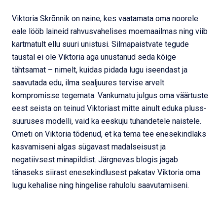
Viktoria Skrõnnik on naine, kes vaatamata oma noorele
eale lööb laineid rahvusvahelises moemaailmas ning viib
kartmatult ellu suuri unistusi. Silmapaistvate tegude
taustal ei ole Viktoria aga unustanud seda kõige
tähtsamat – nimelt, kuidas pidada lugu iseendast ja
saavutada edu, ilma sealjuures tervise arvelt
kompromisse tegemata. Vankumatu julgus oma väärtuste
eest seista on teinud Viktoriast mitte ainult eduka pluss-
suuruses modelli, vaid ka eeskuju tuhandetele naistele.
Ometi on Viktoria tõdenud, et ka tema tee enesekindlaks
kasvamiseni algas sügavast madalseisust ja
negatiivsest minapildist. Järgnevas blogis jagab
tänaseks siirast enesekindlusest pakatav Viktoria oma
lugu kehalise ning hingelise rahulolu saavutamiseni.