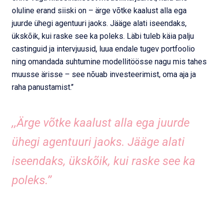
oluline erand siiski on – ärge võtke kaalust alla ega
juurde ühegi agentuuri jaoks. Jääge alati iseendaks,
ükskõik, kui raske see ka poleks. Läbi tuleb käia palju
castinguid ja intervjuusid, luua endale tugev portfoolio
ning omandada suhtumine modellitöösse nagu mis tahes
muusse ärisse – see nõuab investeerimist, oma aja ja
raha panustamist.’’
,,Ärge võtke kaalust alla ega juurde
ühegi agentuuri jaoks. Jääge alati
iseendaks, ükskõik, kui raske see ka
poleks.’’