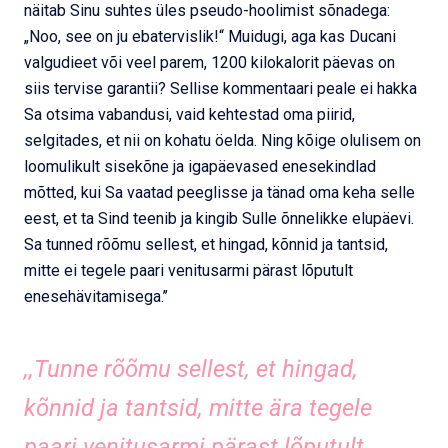
näitab Sinu suhtes üles pseudo-hoolimist sõnadega:
„Noo, see on ju ebatervislik!“ Muidugi, aga kas Ducani
valgudieet või veel parem, 1200 kilokalorit päevas on
siis tervise garantii? Sellise kommentaari peale ei hakka
Sa otsima vabandusi, vaid kehtestad oma piirid,
selgitades, et nii on kohatu öelda. Ning kõige olulisem on
loomulikult sisekõne ja igapäevased enesekindlad
mõtted, kui Sa vaatad peeglisse ja tänad oma keha selle
eest, et ta Sind teenib ja kingib Sulle õnnelikke elupäevi.
Sa tunned rõõmu sellest, et hingad, kõnnid ja tantsid,
mitte ei tegele paari venitusarmi pärast lõputult
enesehävitamisega.’’
,,Tunne rõõmu sellest, et hingad,
kõnnid ja tantsid, mitte ära tegele
paari venitusarmi pärast lõputult