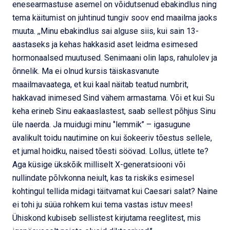
enesearmastuse asemel on võidutsenud ebakindlus ning
tema käitumist on juhtinud tungiv soov end maailma jaoks
muuta. ,,Minu ebakindlus sai alguse siis, kui sain 13-
aastaseks ja kehas hakkasid aset leidma esimesed
hormonaalsed muutused. Senimaani olin laps, rahulolev ja
õnnelik. Ma ei olnud kursis täiskasvanute
maailmavaatega, et kui kaal näitab teatud numbrit,
hakkavad inimesed Sind vähem armastama. Või et kui Su
keha erineb Sinu eakaaslastest, saab sellest põhjus Sinu
üle naerda. Ja muidugi minu ‘’lemmik’’ – igasugune
avalikult toidu nautimine on kui šokeeriv tõestus sellele,
et jumal hoidku, naised tõesti söövad. Lollus, ütlete te?
Aga küsige ükskõik milliselt X-generatsiooni või
nullindate põlvkonna neiult, kas ta riskiks esimesel
kohtingul tellida midagi täitvamat kui Caesari salat? Naine
ei tohi ju süüa rohkem kui tema vastas istuv mees!
Ühiskond kubiseb sellistest kirjutama reeglitest, mis