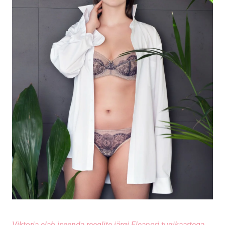
Viktoria elab iseenda reeglite järgi Eleanori
tugikaartega