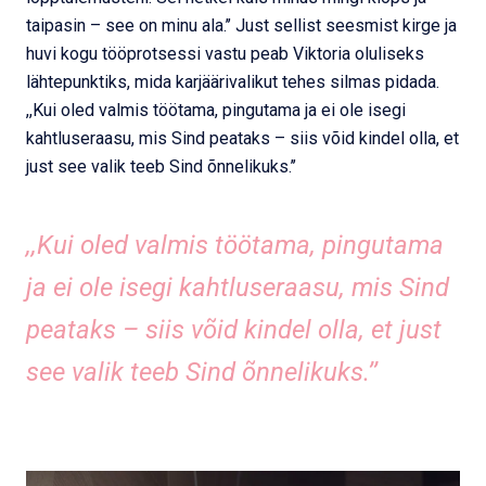
taipasin – see on minu ala.’’ Just sellist seesmist kirge ja
huvi kogu tööprotsessi vastu peab Viktoria oluliseks
lähtepunktiks, mida karjäärivalikut tehes silmas pidada.
,,Kui oled valmis töötama, pingutama ja ei ole isegi
kahtluseraasu, mis Sind peataks – siis võid kindel olla, et
just see valik teeb Sind õnnelikuks.’’
,,Kui oled valmis töötama, pingutama
ja ei ole isegi kahtluseraasu, mis Sind
peataks – siis võid kindel olla, et just
see valik teeb Sind õnnelikuks.’’