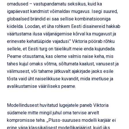
omadused – vastupandamatu seksikus, kuid ka
igapäevast kandmist võimaldav mugavus. Isegi suured,
globaalsed brändid ei saa sellise kombinatsiooniga
kiidelda. Loodan, et üha rohkem Eesti disainereid hakkab
väärtustama ilusa väljanägemise kõrval ka mugavust ja
erinevate kehatüüpide vajadusi.’’ Viktoria pöörab rõhku
sellele, et Eesti turg on täielikult meie enda kujundada.
Peame otsustama, kas oleme valmis naise keha, mis
tahes kujul omaks võtma, sõltumata kaalust, vanusest ja
välimusest, või tahame jätkuvalt ajakirjade jaoks esile
tõsta vaid üht naiselikkuse kuvandit, mida imetluse ja
avalikustamise vääriliseks peame.
Modellindusest huvitatud lugejatele paneb Viktoria
südamele mitte mingil juhul oma tervise arvelt
kompromisse teha. ,,Pluss-suuruses modelli karjäär ei
erine väga klassikalisest modellikarjäärist, kuid üks