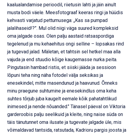
kaalualandamise perioodil, riietusin lahti ja jäin ainult
musta bodi väele. Meesfotograaf keeras ringi ja hüüdis
kehvasti varjatud pettumusega: „Kas sa pumpad
jalalihaseid!?”. Mul olid niigi väga suured kompleksid
oma jalgade osas. Olen palju aastaid ratsaspordiga
tegelenud ja mu kehaehitus ongi selline – lopsakas rind
ja tugevad jalad. Mäletan, et tahtsin sel hetkel maa alla
vajuda ja end stuudio kõige kaugemasse nurka peita.
Pingutasin hambad ristis, et siiski jääda ja sessioon
lõpuni teha ning näha fotodel välja seksikas ja
enesekindel, mitte masendunud ja haavunud. Õnneks
minu praegune suhtumine ja enesekindlus oma keha
suhtes tõrjub juba kaugelt eemale kõik pahatahtlikud
inimesed ja nende nõuanded.’’ Tänasel päeval on Viktoria
garderoobis palju seelikuid ja kleite, ning naise süda on
täis tänutunnet oma ilusate ja tugevate jalgade üle, mis
võimaldavad tantsida, ratsutada, Kadrioru pargis joosta ja