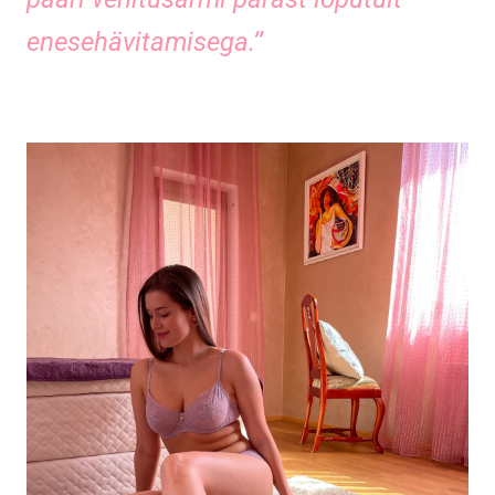
enesehävitamisega.’’