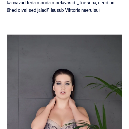
kannavad teda mööda moelavasid. ,,Tõesõna, need on
ühed oivalised jalad!’’ lausub Viktoria naerulsui.