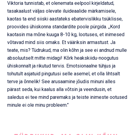
Viktoria tunnistab, et olenemata eelpool kirjeldatud,
tasakaalust väljas olevate iluideaalide märkamisele,
kaotas ta end siiski aastateks ebatervislikku tsüklisse,
proovides ühiskonna standardite poole pürgida. ,,Kord
kaotasin ma mõne kuuga 8-10 kg, lootuses, et inimesed
võtavad mind siis omaks. Et vääriksin armastust. Ja
teate, mis? Tüdrukud, ma olin kõhn ja see ei andnud mulle
absoluutselt mitte midagi! Kõrk heakskiidu-noogutus
ühiskonnalt ja rikutud tervis. Emotsionaalne tühjus ja
tohutult asjatuid pingutusi selle asemel, et olla lihtsalt
terve ja õnnelik! See arusaamine jõudis minuni alles
pärast seda, kui kaalus alla võtsin ja veendusin, et
saledus ei tee mind paremaks ja teiste inimeste ootused
minule ei ole minu probleem.’’