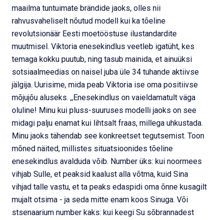
maailma tuntuimate brändide jaoks, olles nii
rahvusvaheliselt nõutud modell kui ka tõeline
revolutsionäär Eesti moetööstuse ilustandardite
muutmisel. Viktoria enesekindlus veetleb igatüht, kes
temaga kokku puutub, ning tasub mainida, et ainuüksi
sotsiaalmeedias on naisel juba üle 34 tuhande aktiivse
jälgija. Uurisime, mida peab Viktoria ise oma positiivse
mõjujõu aluseks. ,,Enesekindlus on vaieldamatult väga
oluline! Minu kui pluss-suuruses modelli jaoks on see
midagi palju enamat kui lihtsalt fraas, millega uhkustada.
Minu jaoks tähendab see konkreetset tegutsemist. Toon
mõned näited, millistes situatsioonides tõeline
enesekindlus avalduda võib. Number üks: kui noormees
vihjab Sulle, et peaksid kaalust alla võtma, kuid Sina
vihjad talle vastu, et ta peaks edaspidi oma õnne kusagilt
mujalt otsima - ja seda mitte enam koos Sinuga. Või
stsenaarium number kaks: kui keegi Su sõbrannadest