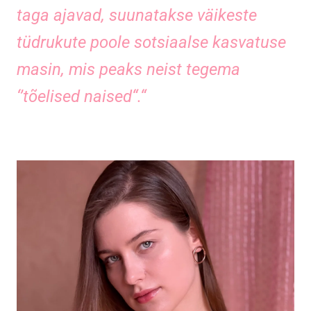
taga ajavad, suunatakse väikeste
tüdrukute poole sotsiaalse kasvatuse
masin, mis peaks neist tegema
‘’tõelised naised“.“