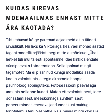
KUIDAS KIREVAS
MOEMAAILMAS ENNAST MITTE
ÄRA KAOTADA?
Tihti tabavad kõige paremad asjad meid elus täiesti
juhuslikult. Nii läks ka Viktoriaga, kes veel mõned aastad
tagasi modellikarjäärist isegi mitte ei mõelnud. ,,Ühel
hetkel tuli mul täiesti spontaanne idee kinkida endale
sünnipäevaks fotosessioon. Sellel polnud mingit
tagamõtet. Ma ei plaaninud kunagi modelliks saada,
koolis valmistusin ja tegin eksameid hoopis
psühholoogiaõpinguteks. Fotosessiooni päeval aga
armusin sellesse kunsti. Alates ettevalmistusest, idee
sõnastamisest, meeskonnaga suhtlemisest,
poseerimisest, eneseväljendusest kuni muidugi
lõpptulemusteni. Sel hetkel käis minus mingi klõps ja