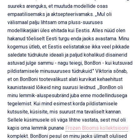
suureks arenguks, et muutuda modellide osas
empaatilisemaks ja aktsepteerivamaks. ,,Mul oli
välismaal palju lihtsam oma pluss-suuruses
modellikarjääri üles ehitada kui Eestis. Alles nüüd olen
hakanud tõeliselt Eesti turgu enda jaoks avastama. Minu
kogemus ütleb, et Eestis eelistatakse ikka veel pikkade
saledate tüdrukute ideaali ja paljud kohalikud disainerid
astuvad julge sammu - nagu teiegi, BonBon - kui kutsuvad
pildistamisele minusuuruses tüdrukuid.’’ Viktoria sõnab,
et on BonBoni tootevalikust alati kurvikat kehaehitust
kaunistavaid lõikeid ning suurusi leidnud. ,,BonBon oli
minu lemmik-aluspesubränd juba enne modellindusega
tegelemist. Kui mind esimest korda pildistamisele
kutsusite, küsisite, mis suurust ma tavaliselt kannan.
Sellele küsimusele oli väga lihtne vastata, sest mul oli
kapis oma lemmik punane
Frozen Blooms kollektsiooni
komplekt. BonBoni pesul on minu jaoks ülimalt olulised