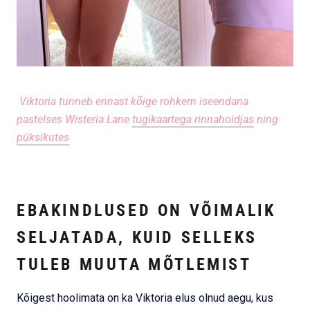
Viktoria tunneb ennast kõige rohkem iseendana
pastelses Wisteria Lane
tugikaartega rinnahoidjas
ning
püksikutes
EBAKINDLUSED ON VÕIMALIK
SELJATADA, KUID SELLEKS
TULEB MUUTA MÕTLEMIST
Kõigest hoolimata on ka Viktoria elus olnud aegu, kus