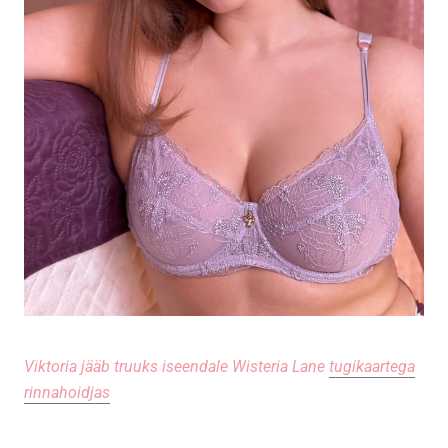
Viktoria jääb truuks iseendale Wisteria Lane
tugikaartega
rinnahoidjas