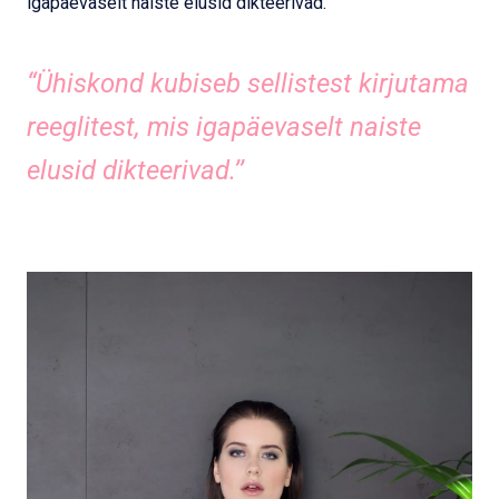
igapäevaselt naiste elusid dikteerivad.’’
“Ühiskond kubiseb sellistest kirjutama
reeglitest, mis igapäevaselt naiste
elusid dikteerivad.’’