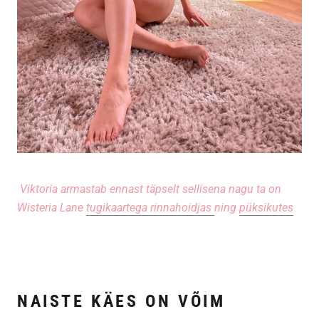
Viktoria armastab ennast täpselt sellisena nagu ta on
Wisteria Lane
tugikaartega rinnahoidjas
ning
püksikutes
NAISTE KÄES ON VÕIM