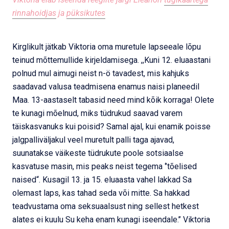
rinnahoidjas
ja
püksikutes
Kirglikult jätkab Viktoria oma muretule lapseeale lõpu
teinud mõttemullide kirjeldamisega. ,,Kuni 12. eluaastani
polnud mul aimugi neist n-ö tavadest, mis kahjuks
saadavad valusa teadmisena enamus naisi planeedil
Maa. 13-aastaselt tabasid need mind kõik korraga! Olete
te kunagi mõelnud, miks tüdrukud saavad varem
täiskasvanuks kui poisid? Samal ajal, kui enamik poisse
jalgpalliväljakul veel muretult palli taga ajavad,
suunatakse väikeste tüdrukute poole sotsiaalse
kasvatuse masin, mis peaks neist tegema ‘’tõelised
naised“. Kusagil 13. ja 15. eluaasta vahel lakkad Sa
olemast laps, kas tahad seda või mitte. Sa hakkad
teadvustama oma seksuaalsust ning sellest hetkest
alates ei kuulu Su keha enam kunagi iseendale.’’ Viktoria