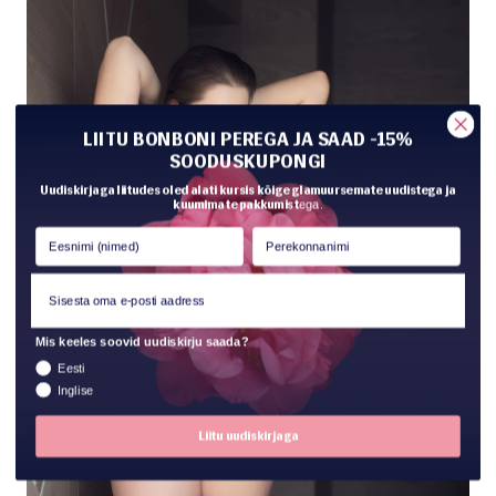
LIITU BONBONI PEREGA JA SAAD -15%
SOODUSKUPONGI
Uudiskirjaga liitudes oled alati kursis kõige glamuursemate uudistega ja
kuumimate pakkumist
ega.
Mis keeles soovid uudiskirju saada?
Eesti
Inglise
Liitu uudiskirjaga