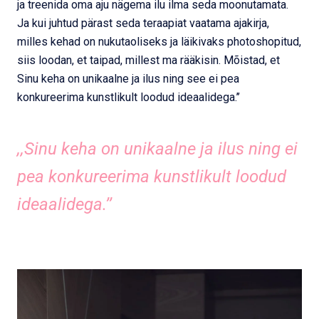
ja treenida oma aju nägema ilu ilma seda moonutamata.
Ja kui juhtud pärast seda teraapiat vaatama ajakirja,
milles kehad on nukutaoliseks ja läikivaks photoshopitud,
siis loodan, et taipad, millest ma rääkisin. Mõistad, et
Sinu keha on unikaalne ja ilus ning see ei pea
konkureerima kunstlikult loodud ideaalidega.’’
,,Sinu keha on unikaalne ja ilus ning ei
pea konkureerima kunstlikult loodud
ideaalidega.’’