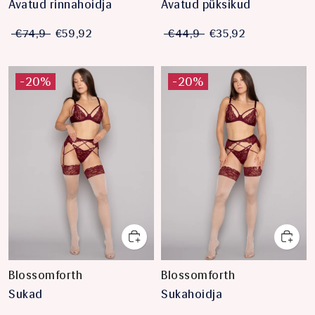
Avatud rinnahoidja
Avatud püksikud
€74,9
€59,92
€44,9
€35,92
-20%
-20%
Blossomforth
Blossomforth
Sukad
Sukahoidja