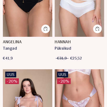
ANGELINA
HANNAH
Tangad
Püksikud
€41,9
€31,9
€25,52
UUS
UUS
-20%
-20%