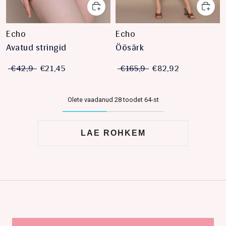
Echo
Echo
Avatud stringid
Öösärk
€42,9
€21,45
€165,9
€82,92
Olete vaadanud 28 toodet 64-st
LAE ROHKEM