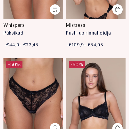
Whispers
Mistress
Püksikud
Push-up rinnahoidja
€44,9
€22,45
€109,9
€54,95
-50%
-50%