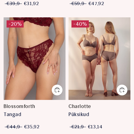
€39,9
€31,92
€59,9
€47,92
-20%
-40%
Blossomforth
Charlotte
Tangad
Püksikud
€44,9
€35,92
€21,9
€13,14