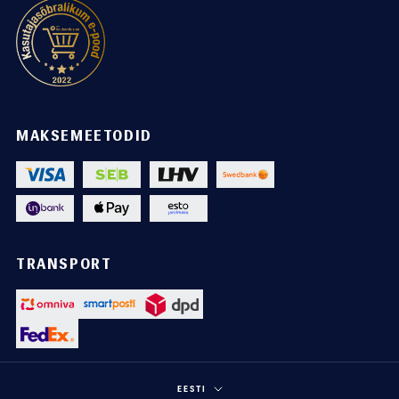
MAKSEMEETODID
TRANSPORT
Keel
EESTI