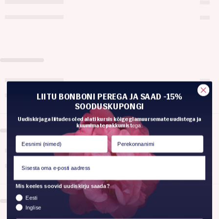
LIITU BONBONI PEREGA JA SAAD -15%
SOODUSKUPONGI
Uudiskirjaga liitudes oled alati kursis kõige glamuursemate uudistega ja
kuumimate pakkumist
ega.
Mis keeles soovid uudiskirju saada?
Eesti
Inglise