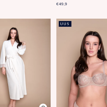
€49,9
UUS