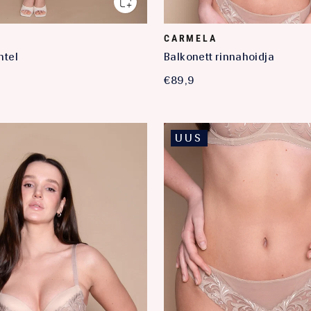
CARMELA
tel
Balkonett rinnahoidja
€89,9
UUS