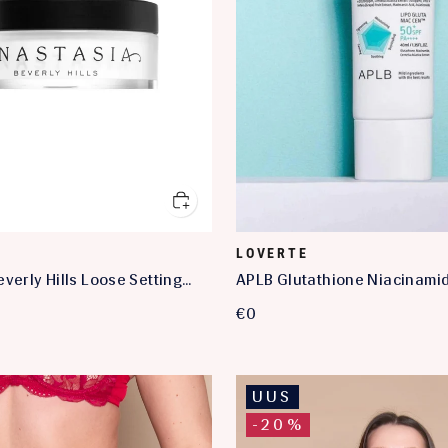
LOVERTE
verly Hills Loose Setting
APLB Glutathione Niacinami
slucent
Sunscreen SPF50
€0
UUS
-20%