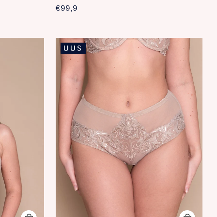
€99,9
UUS