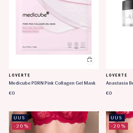
LOVERTE
LOVERTE
Medicube PDRN Pink Collagen Gel Mask
Anastasia Be
Powder Tran
€0
€0
UUS
UUS
-20%
-20%