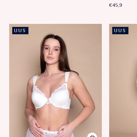
€45,9
UUS
UUS