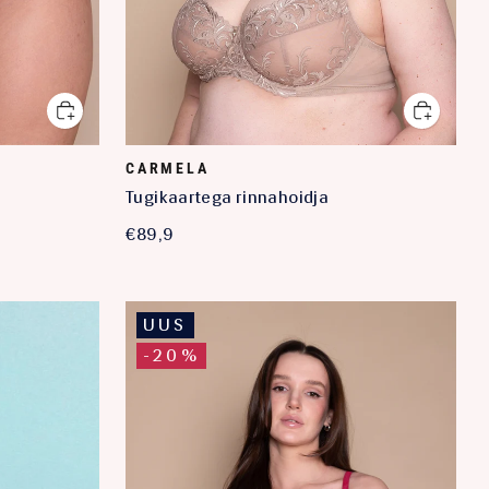
CARMELA
Tugikaartega rinnahoidja
€89,9
UUS
-20%