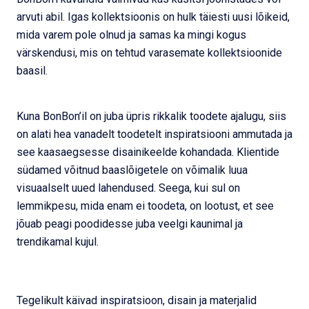
arvuti abil. Igas kollektsioonis on hulk täiesti uusi lõikeid,
mida varem pole olnud ja samas ka mingi kogus
värskendusi, mis on tehtud varasemate kollektsioonide
baasil.
Kuna BonBon’il on juba üpris rikkalik toodete ajalugu, siis
on alati hea vanadelt toodetelt inspiratsiooni ammutada ja
see kaasaegsesse disainikeelde kohandada. Klientide
südamed võitnud baaslõigetele on võimalik luua
visuaalselt uued lahendused. Seega, kui sul on
lemmikpesu, mida enam ei toodeta, on lootust, et see
jõuab peagi poodidesse juba veelgi kaunimal ja
trendikamal kujul.
Tegelikult käivad inspiratsioon, disain ja materjalid