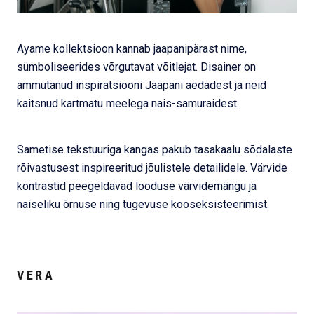
Ayame kollektsioon kannab jaapanipärast nime,
sümboliseerides võrgutavat võitlejat. Disainer on
ammutanud inspiratsiooni Jaapani aedadest ja neid
kaitsnud kartmatu meelega nais-samuraidest.
Sametise tekstuuriga kangas pakub tasakaalu sõdalaste
rõivastusest inspireeritud jõulistele detailidele. Värvide
kontrastid peegeldavad looduse värvidemängu ja
naiseliku õrnuse ning tugevuse kooseksisteerimist.
VERA