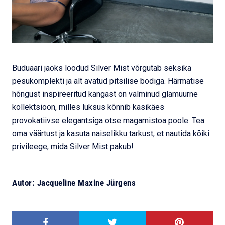
Buduaari jaoks loodud Silver Mist võrgutab seksika
pesukomplekti ja alt avatud pitsilise bodiga. Härmatise
hõngust inspireeritud kangast on valminud glamuurne
kollektsioon, milles luksus kõnnib käsikäes
provokatiivse elegantsiga otse magamistoa poole. Tea
oma väärtust ja kasuta naiselikku tarkust, et nautida kõiki
privileege, mida Silver Mist pakub!
Autor: Jacqueline Maxine Jürgens