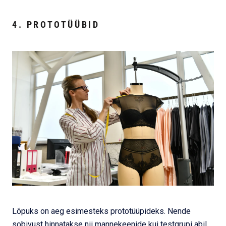
4. PROTOTÜÜBID
Lõpuks on aeg esimesteks prototüüpideks. Nende
sobivust hinnatakse nii mannekeenide kui testgrupi abil,