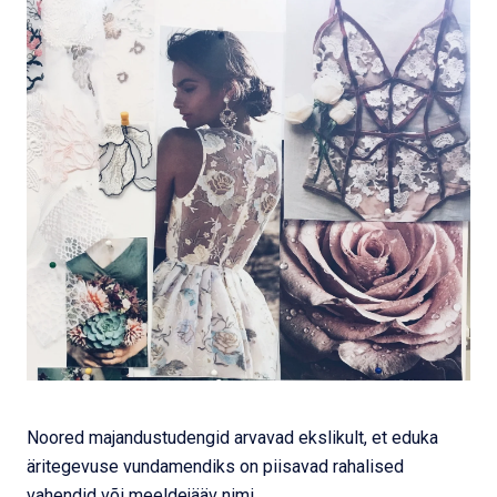
Noored majandustudengid arvavad ekslikult, et eduka
äritegevuse vundamendiks on piisavad rahalised
vahendid või meeldejääv nimi.