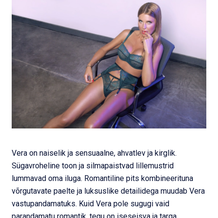
Vera on naiselik ja sensuaalne, ahvatlev ja kirglik.
Sügavroheline toon ja silmapaistvad lillemustrid
lummavad oma iluga. Romantiline pits kombineerituna
võrgutavate paelte ja luksuslike detailidega muudab Vera
vastupandamatuks. Kuid Vera pole sugugi vaid
parandamatu romantik, tegu on iseseisva ja targa