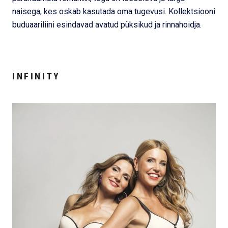
naisega, kes oskab kasutada oma tugevusi. Kollektsiooni
buduaariliini esindavad avatud püksikud ja rinnahoidja.
INFINITY