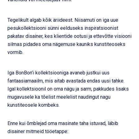
Tegelikult algab kõik äriideest. Niisamuti on iga uue
pesukollektsiooni sünni eelduseks inspiratsioonist
pakatav disainer, kes klientide ootusi ja ettevõtte visiooni
silmas pidades oma nägemuse kauniks kunstiteoseks
vormib.
Iga BonBon’i kollektsiooniga avaneb justkui uus
fantaasiamaailm, mis aitab avastada endas uusi tahke.
Igal kollektsioonil on oma nägu ja sarm, pakkudes lisaks
mugavusele ka tõelist meelelist naudingut nagu
kunstiteosele kombeks.
Enne kui õmblejad oma masinate taha istuvad, läbib
disainer mitmeid tööetappe: