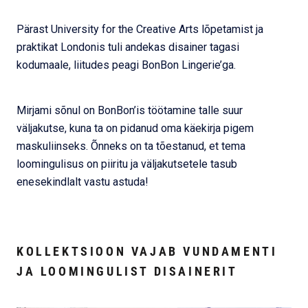
Pärast University for the Creative Arts lõpetamist ja
praktikat Londonis tuli andekas disainer tagasi
kodumaale, liitudes peagi BonBon Lingerie’ga.
Mirjami sõnul on BonBon’is töötamine talle suur
väljakutse, kuna ta on pidanud oma käekirja pigem
maskuliinseks. Õnneks on ta tõestanud, et tema
loomingulisus on piiritu ja väljakutsetele tasub
enesekindlalt vastu astuda!
KOLLEKTSIOON VAJAB VUNDAMENTI
JA LOOMINGULIST DISAINERIT