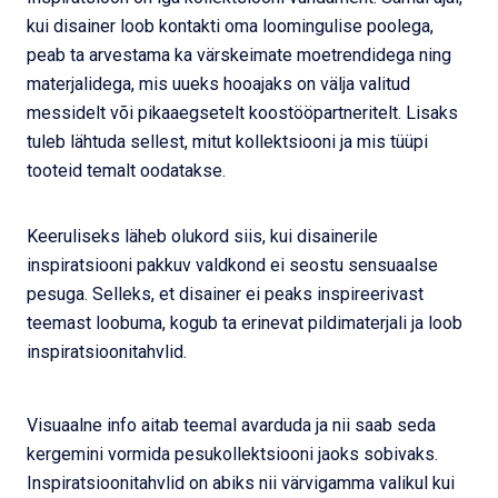
kui disainer loob kontakti oma loomingulise poolega,
peab ta arvestama ka värskeimate moetrendidega ning
materjalidega, mis uueks hooajaks on välja valitud
messidelt või pikaaegsetelt koostööpartneritelt. Lisaks
tuleb lähtuda sellest, mitut kollektsiooni ja mis tüüpi
tooteid temalt oodatakse.
Keeruliseks läheb olukord siis, kui disainerile
inspiratsiooni pakkuv valdkond ei seostu sensuaalse
pesuga. Selleks, et disainer ei peaks inspireerivast
teemast loobuma, kogub ta erinevat pildimaterjali ja loob
inspiratsioonitahvlid.
Visuaalne info aitab teemal avarduda ja nii saab seda
kergemini vormida pesukollektsiooni jaoks sobivaks.
Inspiratsioonitahvlid on abiks nii värvigamma valikul kui