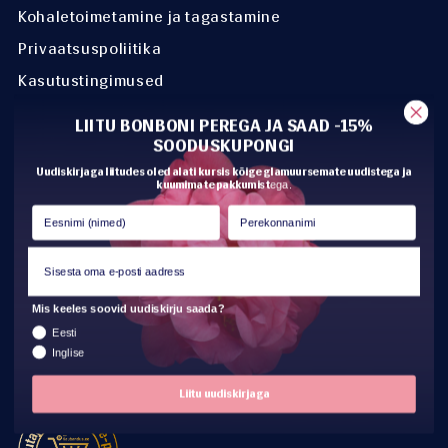
Kohaletoimetamine ja tagastamine
Privaatsuspoliitika
Kasutustingimused
KKK
LIITU BONBONI PEREGA JA SAAD -15%
SOODUSKUPONGI
Uudiskirjaga liitudes oled alati kursis kõige glamuursemate uudistega ja
BONBONI MAAILM
kuumimate pakkumist
ega.
Meie lugu
Jätkusuutlikkus
Mainimised ja koostööd
Blogid
Mis keeles soovid uudiskirju saada?
Eesti
Poed ja kontakt
Inglise
Liitu uudiskirjaga