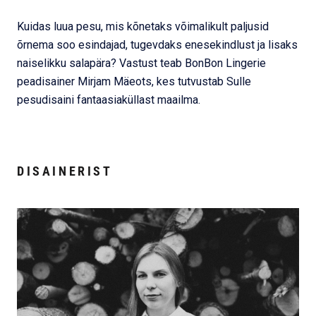
Kuidas luua pesu, mis kõnetaks võimalikult paljusid
õrnema soo esindajad, tugevdaks enesekindlust ja lisaks
naiselikku salapära? Vastust teab BonBon Lingerie
peadisainer Mirjam Mäeots, kes tutvustab Sulle
pesudisaini fantaasiaküllast maailma.
DISAINERIST