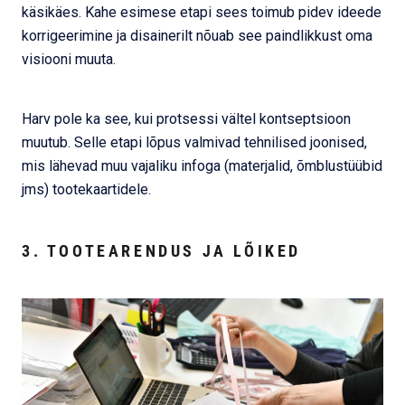
käsikäes. Kahe esimese etapi sees toimub pidev ideede
korrigeerimine ja disainerilt nõuab see paindlikkust oma
visiooni muuta.
Harv pole ka see, kui protsessi vältel kontseptsioon
muutub. Selle etapi lõpus valmivad tehnilised joonised,
mis lähevad muu vajaliku infoga (materjalid, õmblustüübid
jms) tootekaartidele.
3. TOOTEARENDUS JA LÕIKED