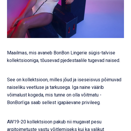
Maailmas, mis avaneb BonBon Lingerie sügis-talvise
kollektsiooniga, tõusevad pjedestaalile tugevad naised.
See on kollektsioon, milles jõud ja iseseisvus põimuvad
naiseliku veetluse ja tarkusega. Iga naine väärib
võimalust kogeda, mis tunne on olla võitmatu -
BonBon’iga saab sellest igapäevane privileeg.
AW19-20 kollektsioon pakub nii mugavat pesu
argitoimetuste vastu võitlemiseks kui ka valikut