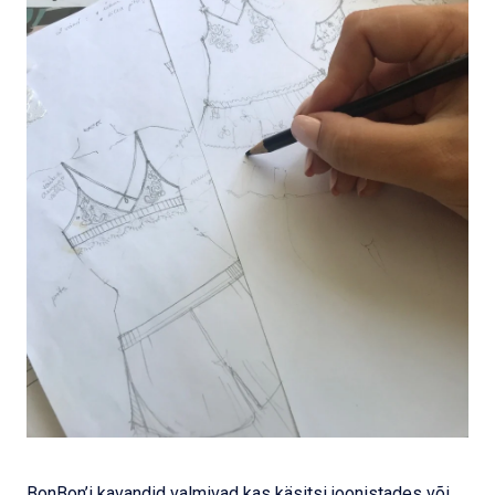
BonBon’i kavandid valmivad kas käsitsi joonistades või