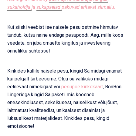
sukahoidja
ja
sukapaelad
pakuvad eritavat silmailu.
Kui siiski veebist ise naisele pesu ostmine hirmutav
tundub, kutsu naine endaga pesupoodi. Aeg, mille koos
veedate, on juba omaette kingitus ja investeering
õnnelikku suhtesse!
Kinkides kallile naisele pesu, kingid Sa midagi enamat
kui pelgalt tarbeeseme. Olgu su valikuks midagi
eelnevast nimekirjast või
pesupoe kinkekaart
, BonBon
Lingeriega kingid Sa paketi, mis koosneb
enesekindlusest, seksikusest, naiselikust võlujõust,
laitmatust kvaliteedist, unikaalsest disainist ja
luksuslikest materjalidest. Kinkides pesu, kingid
emotsioone!