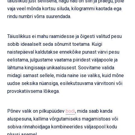
täiuslikud just sellisena, nagu nad on siin ja praegu, pole
vaja veel mõnda kortsu siluda, kilogrammi kaotada ega
rindu numbri võrra suurendada.
Täiuslikkus ei mahu raamidesse ja õigesti valitud pesu
sobib ideaalselt seda sõnumit toetama. Kuigi
naistepäeval kaldutakse ennekõike punast värvi pesu
eelistama, julgustame vaatama piiridest väljapoole ja
lähtuma kingisaaja unikaalsusest. Soovitame valida
midagi sarnast sellele, mida naine ise valiks, kuid mõne
uudse seksika nüansiga, esilekutsuvama värvitooni või
provokatiivsema lõikega.
Põnev valik on pilkupüüdev
bodi
, mida saab kanda
aluspesuna, kallima võrgutamiseks magamistoas või
sobiva rinnahoidjaga kombineerides väljaspool kodu
pluusi asemel.