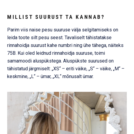
MILLIST SUURUST TA KANNAB?
Parim viis naise pesu suuruse välja selgitamiseks on
leida toote silt pesu seest. Tavaliselt tähistatakse
rinnahoidja suurust kahe numbri ning ühe tähega, näiteks
75B. Kui oled leidnud rinnahoidja suuruse, toimi
samamoodi aluspükstega. Aluspükste suurused on
tähistatud järgmiselt: „XS“ – eriti väike, „S“ – väike, „M“ –
keskmine, „L“ – ümar, „XL“ mõnusalt ümar.