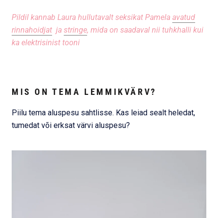
Pildil kannab Laura hullutavalt seksikat Pamela
avatud
rinnahoidjat
ja
stringe
, mida on saadaval nii tuhkhalli kui
ka elektrisinist tooni
MIS ON TEMA LEMMIKVÄRV?
Piilu tema aluspesu sahtlisse. Kas leiad sealt heledat,
tumedat või erksat värvi aluspesu?