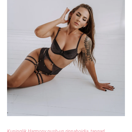
Kuninglik Harmony
push-up rinnahoidja
,
tangad
,