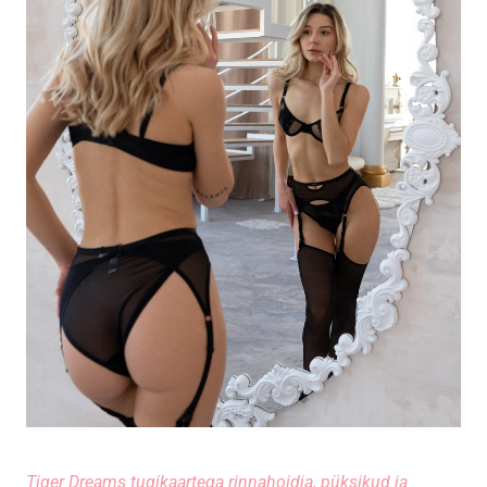
Tiger Dreams
tugikaartega rinnahoidja
,
püksikud
ja