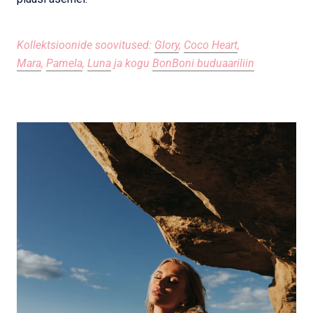
Kollektsioonide soovitused:
Glory
,
Coco Heart
,
Mara
,
Pamela
,
Luna
ja kogu
BonBoni buduaariliin