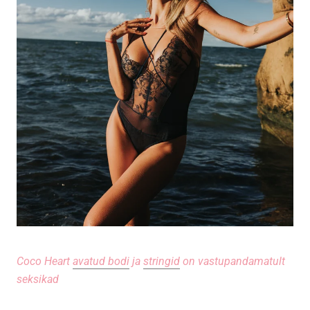
Coco Heart
avatud bodi
ja
stringid
on vastupandamatult
seksikad