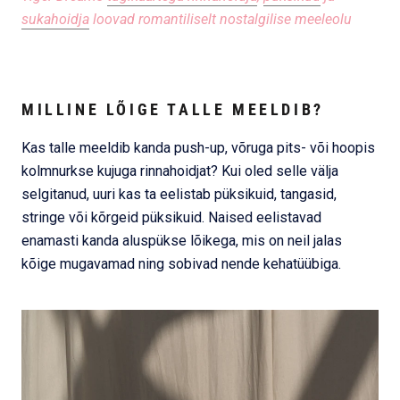
sukahoidja
loovad romantiliselt nostalgilise meeleolu
MILLINE LÕIGE TALLE MEELDIB?
Kas talle meeldib kanda push-up, võruga pits- või hoopis
kolmnurkse kujuga rinnahoidjat? Kui oled selle välja
selgitanud, uuri kas ta eelistab püksikuid, tangasid,
stringe või kõrgeid püksikuid. Naised eelistavad
enamasti kanda aluspükse lõikega, mis on neil jalas
kõige mugavamad ning sobivad nende kehatüübiga.