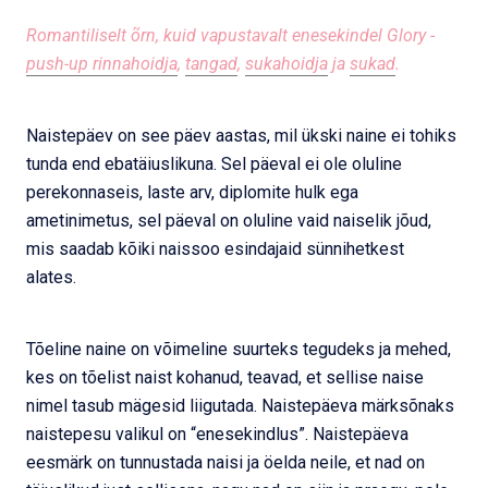
Romantiliselt õrn, kuid vapustavalt enesekindel Glory -
push-up rinnahoidja
,
tangad
,
sukahoidja
ja
sukad
.
Naistepäev on see päev aastas, mil ükski naine ei tohiks
tunda end ebatäiuslikuna. Sel päeval ei ole oluline
perekonnaseis, laste arv, diplomite hulk ega
ametinimetus, sel päeval on oluline vaid naiselik jõud,
mis saadab kõiki naissoo esindajaid sünnihetkest
alates.
Tõeline naine on võimeline suurteks tegudeks ja mehed,
kes on tõelist naist kohanud, teavad, et sellise naise
nimel tasub mägesid liigutada. Naistepäeva märksõnaks
naistepesu valikul on “enesekindlus”. Naistepäeva
eesmärk on tunnustada naisi ja öelda neile, et nad on