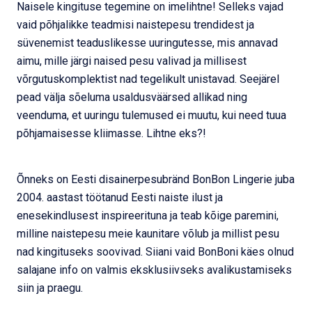
Naisele kingituse tegemine on imelihtne! Selleks vajad
vaid põhjalikke teadmisi naistepesu trendidest ja
süvenemist teaduslikesse uuringutesse, mis annavad
aimu, mille järgi naised pesu valivad ja millisest
võrgutuskomplektist nad tegelikult unistavad. Seejärel
pead välja sõeluma usaldusväärsed allikad ning
veenduma, et uuringu tulemused ei muutu, kui need tuua
põhjamaisesse kliimasse. Lihtne eks?!
Õnneks on Eesti disainerpesubränd BonBon Lingerie juba
2004. aastast töötanud Eesti naiste ilust ja
enesekindlusest inspireerituna ja teab kõige paremini,
milline naistepesu meie kaunitare võlub ja millist pesu
nad kingituseks soovivad. Siiani vaid BonBoni käes olnud
salajane info on valmis eksklusiivseks avalikustamiseks
siin ja praegu.